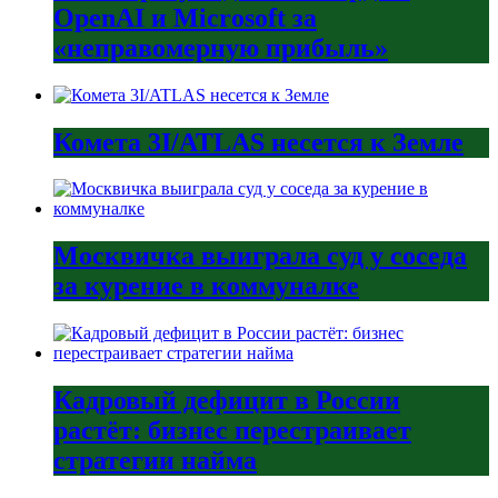
OpenAI и Microsoft за
«неправомерную прибыль»
Комета 3I/ATLAS несется к Земле
Москвичка выиграла суд у соседа
за курение в коммуналке
Кадровый дефицит в России
растёт: бизнес перестраивает
стратегии найма