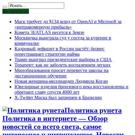
Не пропусти
Маск требует до $134 млрд от OpenAI и Microsoft за
«неправомерную прибыль»
Комета 3I/ATLAS несется к Земле
Москвичка выиграла суд у соседа за курение в
коммуналке
Кадровый дефицит в России растёт: бизнес
перестраивает стратегии найма
Трамп выиграл президентские выборы в США
Терапевт: как не заболеть воспалением легких
Минобразования просит перевести школы на
дистанционное обучение
Новая женщина-миллиардер Людмила Коган
Ювелирные изделия бронзового века восстановлены и
обретают славу спустя 4000 лет
X-Twitter Маска был запрещен в Бразилии
Политика рунета
Политика в интернете — Обзор
новостей со всего света, самое
интересное и интригующее. Новости,