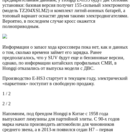
установки: базовая версия получит 155-сильный электромотор
(модель TZ204XSLM2) и комплект литий-ионных батарей, а
топовый вариант оснастят двумя такими электродвигателями.
Вероятно, в последнем случае кросс окажется
полноприводным.
Информации о запасе хода кроссовера пока нет, как и данных
о том, сколько времени займет его зарядка. Ранее
предполагалось, что у SUV будут еще и бензиновые версии,
однако, по информации китайских профильных СМИ, в
Hongqi отказались от выпуска модели с ДВС.
Производство E-HS3 стартует в текущем году, электрический
«паркетник» поступит в свободную продажу.
1 / 2
2 / 2
Напомним, под брендом Hongqi в Китае с 1958 года
выпускают лимузины для партийной элиты. С 90-х годов
марка начала производить автомобили для чиновников
среднего звена, а в 2013-м появился седан H7 – первая