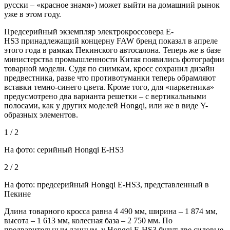
русски – «красное знамя») может выйти на домашний рынок
уже в этом году.
Предсерийный экземпляр электрокроссовера E-
HS3 принадлежащий концерну FAW бренд показал в апреле
этого года в рамках Пекинского автосалона. Теперь
же в базе
министерства промышленности Китая появились фотографии
товарной модели. Судя по снимкам, кросс сохранил дизайн
предвестника, разве что противотуманки теперь обрамляют
вставки темно-синего цвета. Кроме того, для «паркетника»
предусмотрено два варианта решетки – с вертикальными
полосами, как у других моделей Hongqi, или же в виде Y-
образных элементов.
1 / 2
На фото: серийный Hongqi E-HS3
2 / 2
На фото: предсерийный Hongqi E-HS3, представленный в
Пекине
Длина товарного кросса равна 4 490 мм, ширина – 1 874 мм,
высота – 1 613 мм, колесная база – 2 750 мм. По
предварительным данным, у Hongqi E-HS3 будут две силовые