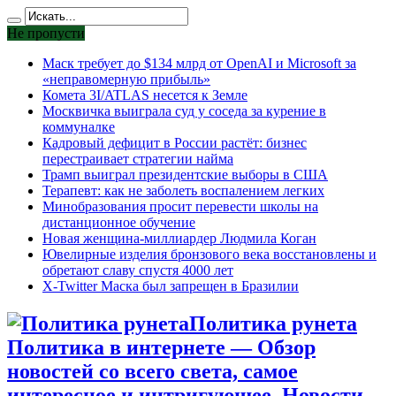
Не пропусти
Маск требует до $134 млрд от OpenAI и Microsoft за
«неправомерную прибыль»
Комета 3I/ATLAS несется к Земле
Москвичка выиграла суд у соседа за курение в
коммуналке
Кадровый дефицит в России растёт: бизнес
перестраивает стратегии найма
Трамп выиграл президентские выборы в США
Терапевт: как не заболеть воспалением легких
Минобразования просит перевести школы на
дистанционное обучение
Новая женщина-миллиардер Людмила Коган
Ювелирные изделия бронзового века восстановлены и
обретают славу спустя 4000 лет
X-Twitter Маска был запрещен в Бразилии
Политика рунета
Политика в интернете — Обзор
новостей со всего света, самое
интересное и интригующее. Новости,