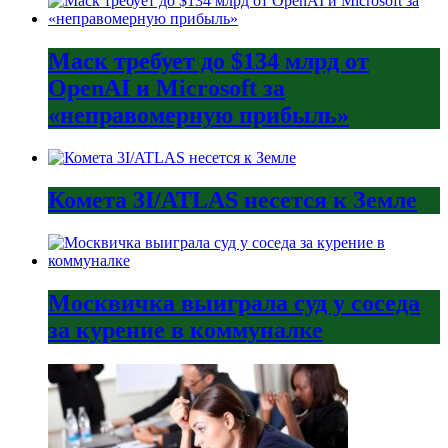
Маск требует до $134 млрд от
OpenAI и Microsoft за
«неправомерную прибыль»
Комета 3I/ATLAS несется к Земле
Москвичка выиграла суд у соседа
за курение в коммуналке