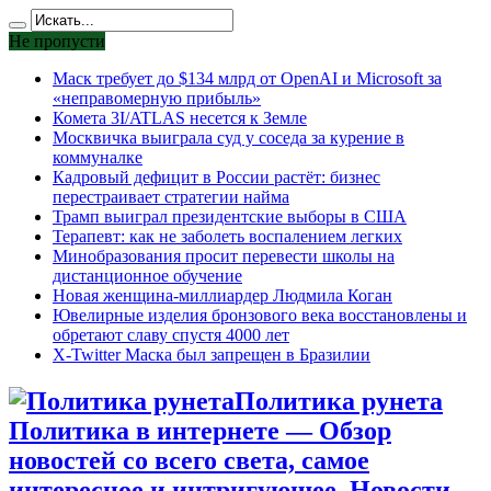
Не пропусти
Маск требует до $134 млрд от OpenAI и Microsoft за
«неправомерную прибыль»
Комета 3I/ATLAS несется к Земле
Москвичка выиграла суд у соседа за курение в
коммуналке
Кадровый дефицит в России растёт: бизнес
перестраивает стратегии найма
Трамп выиграл президентские выборы в США
Терапевт: как не заболеть воспалением легких
Минобразования просит перевести школы на
дистанционное обучение
Новая женщина-миллиардер Людмила Коган
Ювелирные изделия бронзового века восстановлены и
обретают славу спустя 4000 лет
X-Twitter Маска был запрещен в Бразилии
Политика рунета
Политика в интернете — Обзор
новостей со всего света, самое
интересное и интригующее. Новости,