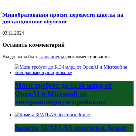
Минобразования просит перевести школы на
дистанционное обучение
03.11.2024
Оставить комментарий
Вы должны быть
залогинены
для комментирования
Маск требует до $134 млрд от
OpenAI и Microsoft за
«неправомерную прибыль»
Комета 3I/ATLAS несется к Земле