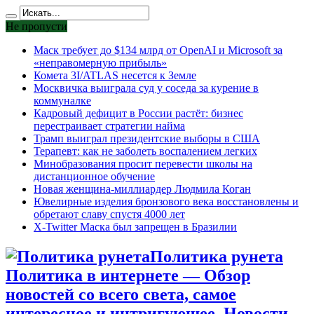
Не пропусти
Маск требует до $134 млрд от OpenAI и Microsoft за
«неправомерную прибыль»
Комета 3I/ATLAS несется к Земле
Москвичка выиграла суд у соседа за курение в
коммуналке
Кадровый дефицит в России растёт: бизнес
перестраивает стратегии найма
Трамп выиграл президентские выборы в США
Терапевт: как не заболеть воспалением легких
Минобразования просит перевести школы на
дистанционное обучение
Новая женщина-миллиардер Людмила Коган
Ювелирные изделия бронзового века восстановлены и
обретают славу спустя 4000 лет
X-Twitter Маска был запрещен в Бразилии
Политика рунета
Политика в интернете — Обзор
новостей со всего света, самое
интересное и интригующее. Новости,