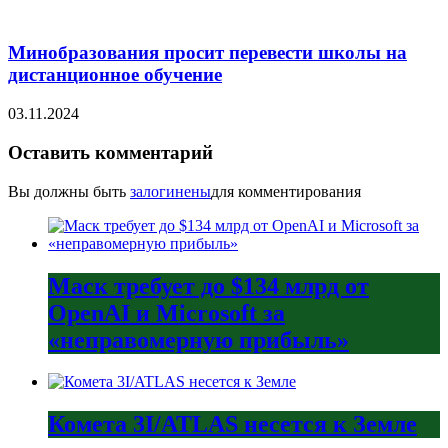
Минобразования просит перевести школы на
дистанционное обучение
03.11.2024
Оставить комментарий
Вы должны быть
залогинены
для комментирования
Маск требует до $134 млрд от
OpenAI и Microsoft за
«неправомерную прибыль»
Комета 3I/ATLAS несется к Земле