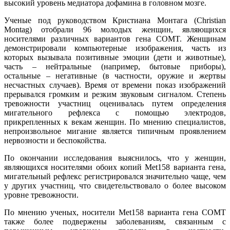
высокий уровень медиатора дофамина в головном мозге.
Ученые под руководством Кристиана Монтага (Christian
Montag) отобрали 96 молодых женщин, являющихся
носителями различных вариантов гена COMT. Женщинам
демонстрировали компьютерные изображения, часть из
которых вызывала позитивные эмоции (дети и животные),
часть – нейтральные (например, бытовые приборы),
остальные – негативные (в частности, оружие и жертвы
несчастных случаев). Время от времени показ изображений
прерывался громким и резким звуковым сигналом. Степень
тревожности участниц оценивалась путем определения
мигательного рефлекса с помощью электродов,
прикрепленных к векам женщин. По мнению специалистов,
непроизвольное мигание является типичным проявлением
нервозности и беспокойства.
По окончании исследования выяснилось, что у женщин,
являющихся носителями обоих копий Met158 варианта гена,
мигательный рефлекс регистрировался значительно чаще, чем
у других участниц, что свидетельствовало о более высоком
уровне тревожности.
По мнению ученых, носители Met158 варианта гена COMT
также более подвержены заболеваниям, связанным с