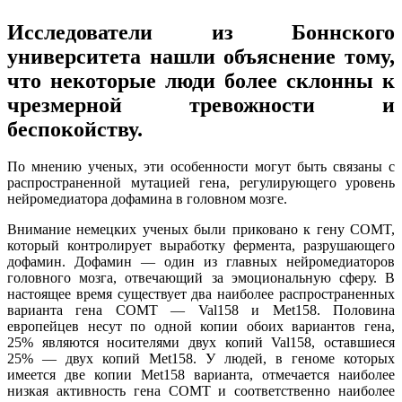
Исследователи из Боннского
университета нашли объяснение тому,
что некоторые люди более склонны к
чрезмерной тревожности и
беспокойству.
По мнению ученых, эти особенности могут быть связаны с
распространенной мутацией гена, регулирующего уровень
нейромедиатора дофамина в головном мозге.
Внимание немецких ученых были приковано к гену COMT,
который контролирует выработку фермента, разрушающего
дофамин. Дофамин — один из главных нейромедиаторов
головного мозга, отвечающий за эмоциональную сферу. В
настоящее время существует два наиболее распространенных
варианта гена COMT — Val158 и Met158. Половина
европейцев несут по одной копии обоих вариантов гена,
25% являются носителями двух копий Val158, оставшиеся
25% — двух копий Met158. У людей, в геноме которых
имеется две копии Met158 варианта, отмечается наиболее
низкая активность гена COMT и соответственно наиболее