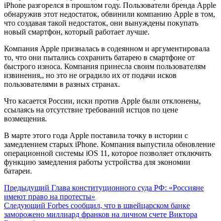
iPhone разгорелся в прошлом году. Пользователи бренда Apple
обнаружив этот недостаток, обвинили компанию Apple в том,
что создавая такой недостаток, они вынуждены покупать
новый смартфон, который работает лучше.
Компания Apple призналась в содеянном и аргументировала
то, что они пытались сохранить батарею в смартфоне от
быстрого износа. Компания принесла своим пользователям
извинения,, но это не оградило их от подачи исков
пользователями в разных странах.
Что касается России, иски против Apple были отклонены,
ссылаясь на отсутствие требований истцов по цене
возмещения.
В марте этого года Apple поставила точку в истории с
замедлением старых iPhone. Компания выпустила обновление
операционной системы iOS 11, которое позволяет отключить
функцию замедления работы устройства для экономии
батареи.
Предыдущий
Глава конституционного суда РФ: «Россияне
имеют право на протесты»
Следующий
Forbes сообщил, что в швейцарском банке
заморожено миллиард франков на личном счете Виктора