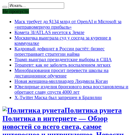
Не пропусти
Маск требует до $134 млрд от OpenAI и Microsoft за
«неправомерную прибыль»
Комета 3I/ATLAS несется к Земле
Москвичка выиграла суд у соседа за курение в
коммуналке
Кадровый дефицит в России растёт: бизнес
перестраивает стратегии найма
Трамп выиграл президентские выборы в США
Терапевт: как не заболеть воспалением легких
Минобразования просит перевести школы на
дистанционное обучение
Новая женщина-миллиардер Людмила Коган
Ювелирные изделия бронзового века восстановлены и
обретают славу спустя 4000 лет
X-Twitter Маска был запрещен в Бразилии
Политика рунета
Политика в интернете — Обзор
новостей со всего света, самое
интересное и интригующее. Новости,