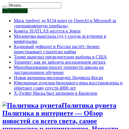
Не пропусти
Маск требует до $134 млрд от OpenAI и Microsoft за
«неправомерную прибыль»
Комета 3I/ATLAS несется к Земле
Москвичка выиграла суд у соседа за курение в
коммуналке
Кадровый дефицит в России растёт: бизнес
перестраивает стратегии найма
Трамп выиграл президентские выборы в США
Терапевт: как не заболеть воспалением легких
Минобразования просит перевести школы на
дистанционное обучение
Новая женщина-миллиардер Людмила Коган
Ювелирные изделия бронзового века восстановлены и
обретают славу спустя 4000 лет
X-Twitter Маска был запрещен в Бразилии
Политика рунета
Политика в интернете — Обзор
новостей со всего света, самое
интересное и интригующее. Новости,