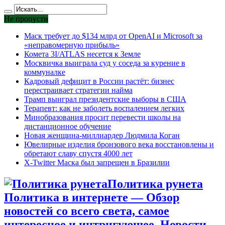
Не пропусти
Маск требует до $134 млрд от OpenAI и Microsoft за
«неправомерную прибыль»
Комета 3I/ATLAS несется к Земле
Москвичка выиграла суд у соседа за курение в
коммуналке
Кадровый дефицит в России растёт: бизнес
перестраивает стратегии найма
Трамп выиграл президентские выборы в США
Терапевт: как не заболеть воспалением легких
Минобразования просит перевести школы на
дистанционное обучение
Новая женщина-миллиардер Людмила Коган
Ювелирные изделия бронзового века восстановлены и
обретают славу спустя 4000 лет
X-Twitter Маска был запрещен в Бразилии
Политика рунета
Политика в интернете — Обзор
новостей со всего света, самое
интересное и интригующее. Новости,