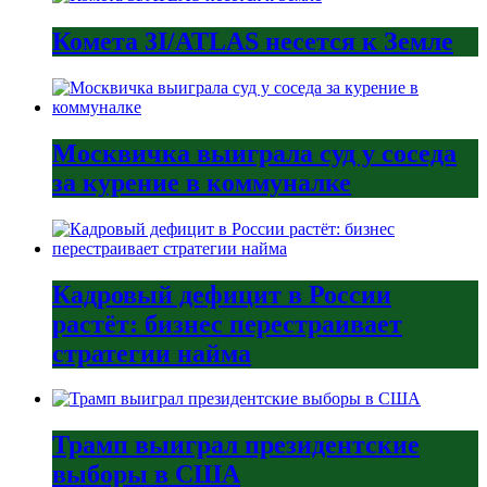
Комета 3I/ATLAS несется к Земле
Москвичка выиграла суд у соседа
за курение в коммуналке
Кадровый дефицит в России
растёт: бизнес перестраивает
стратегии найма
Трамп выиграл президентские
выборы в США