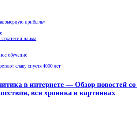
еправомерную прибыль»
е
т стратегии найма
ное обучение
етают славу спустя 4000 лет
тика в интернете — Обзор новостей со в
шествия, вся хроника в картинках