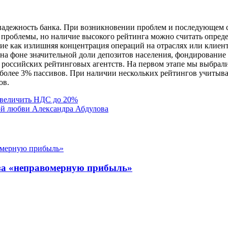
 надежность банка. При возникновении проблем и последующем 
сть проблемы, но наличие высокого рейтинга можно считать опр
кие как излишняя концентрация операций на отраслях или клиент
 на фоне значительной доли депозитов населения, фондирование
оссийских рейтинговых агентств. На первом этапе мы выбрали 
ц более 3% пассивов. При наличии нескольких рейтингов учиты
ов.
увеличить НДС до 20%
ой любви Александра Абдулова
t за «неправомерную прибыль»