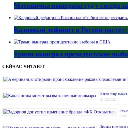
Москвичка выиграла суд у соседа з
Кадровый дефицит в России растёт:
Трамп выиграл президентские вы
СЕЙЧАС ЧИТАЮТ
Какая пища может
21.02.2022
Задор
01.06
Прорыв в лечении 