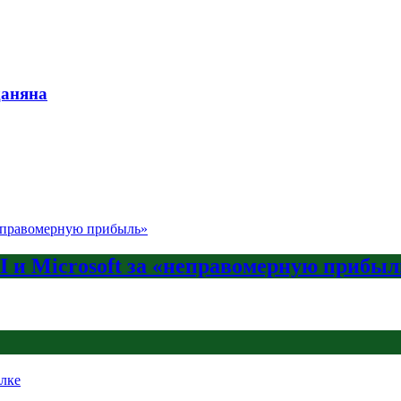
даняна
AI и Microsoft за «неправомерную прибыл