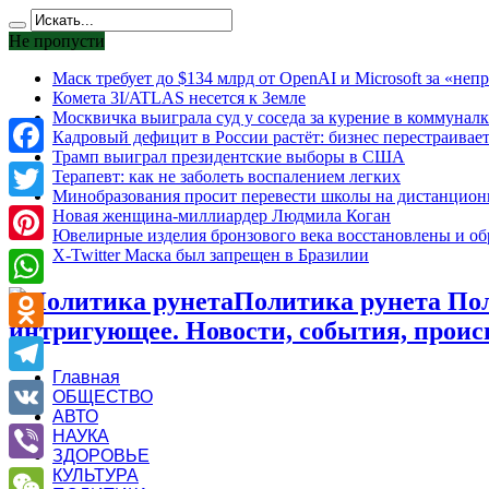
Не пропусти
Маск требует до $134 млрд от OpenAI и Microsoft за «н
Комета 3I/ATLAS несется к Земле
Москвичка выиграла суд у соседа за курение в коммуналк
Кадровый дефицит в России растёт: бизнес перестраивае
Трамп выиграл президентские выборы в США
Facebook
Терапевт: как не заболеть воспалением легких
Минобразования просит перевести школы на дистанцион
Twitter
Новая женщина-миллиардер Людмила Коган
Ювелирные изделия бронзового века восстановлены и обр
X-Twitter Маска был запрещен в Бразилии
Pinterest
Политика рунета Поли
WhatsApp
интригующее. Новости, события, проис
Odnoklassniki
Главная
Telegram
ОБЩЕСТВО
АВТО
VK
НАУКА
ЗДОРОВЬЕ
КУЛЬТУРА
Viber