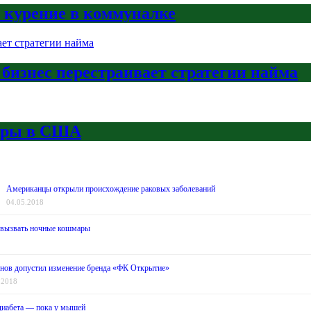
а курение в коммуналке
 бизнес перестраивает стратегии найма
боры в США
Американцы открыли происхождение раковых заболеваний
04.05.2018
 вызвать ночные кошмары
нов допустил изменение бренда «ФК Открытие»
.2018
диабета — пока у мышей