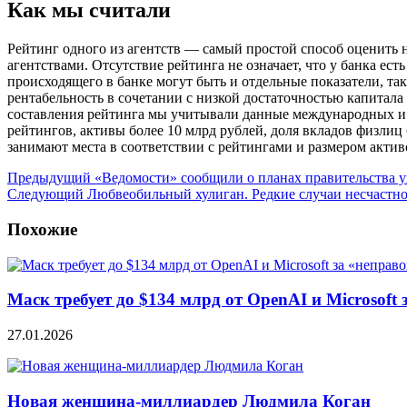
Как мы считали
Рейтинг одного из агентств — самый простой способ оценить
агентствами. Отсутствие рейтинга не означает, что у банка е
происходящего в банке могут быть и отдельные показатели, та
рентабельность в сочетании с низкой достаточностью капитала
составления рейтинга мы учитывали данные международных и р
рейтингов, активы более 10 млрд рублей, доля вкладов физли
занимают места в соответствии с рейтингами и размером актив
Предыдущий
«Ведомости» сообщили о планах правительства 
Следующий
Любвеобильный хулиган. Редкие случаи несчастн
Похожие
Маск требует до $134 млрд от OpenAI и Microsof
27.01.2026
Новая женщина-миллиардер Людмила Коган