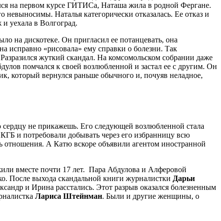
чился на первом курсе ГИТИСа, Наташа жила в родной Фергане.
о невыносимы. Наталья категорически отказалась. Ее отказ и
 и уехала в Волгоград.
ло на дискотеке. Он пригласил ее потанцевать, она
яна исправно «рисовала» ему справки о болезни. Так
. Разразился жуткий скандал. На комсомольском собрании даже
дулов помчался к своей возлюбленной и застал ее с другим. Он
ик, который вернулся раньше обычного и, почуяв неладное,
Но сердцу не прикажешь. Его следующей возлюбленной стала
в КГБ и потребовали добывать через его избранницу всю
ь отношения. А Катю вскоре объявили агентом иностранной
жили вместе почти 17 лет. Пара Абдулова и Алферовой
адко. После выхода скандальной книги журналистки
Дарьи
лександр и Ирина расстались. Этот разрыв оказался болезненным
рналистка
Лариса Штейнман
. Были и другие женщины, о