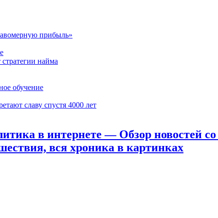
еправомерную прибыль»
е
т стратегии найма
ное обучение
етают славу спустя 4000 лет
тика в интернете — Обзор новостей со в
шествия, вся хроника в картинках