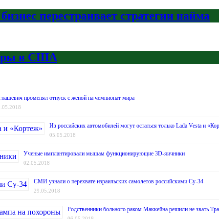
 бизнес перестраивает стратегии найма
боры в США
гнашевич променял отпуск с женой на чемпионат мира
.05.2018
Из российских автомобилей могут остаться только Lada Vesta и «Ко
05.05.2018
Ученые имплантировали мышам функционирующие 3D-яичники
02.05.2018
СМИ узнали о перехвате израильских самолетов российскими Су-34
29.05.2018
Родственники больного раком Маккейна решили не звать Тр
06.05.2018