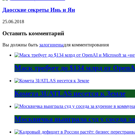
Даосские секреты Инь и Ян
25.06.2018
Оставить комментарий
Вы должны быть
залогинены
для комментирования
Маск требует до $134 млрд от Open
Комета 3I/ATLAS несется к Земле
Москвичка выиграла суд у соседа з