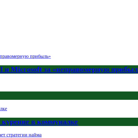
AI и Microsoft за «неправомерную прибыл
а курение в коммуналке