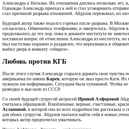
Александра и Натальи. Их отношения длились несколько лет, и
Однажды Александр приехал к ней и стал уговаривать отправит
стал причиной разрыва отношений. Абдулов переживал, но ниче
Будущий актер также недолго горевал после разрыва. В Москв
согласилась. Обменялись телефонами, и завертелось. Абдулов в
продолжалось до тех пор, пока в деканате института не замет
поставили вопрос об отчислении Александра из института, но 
был настолько поражен и раздавлен, что вернувшись в общежит
выбил дверь в комнату «общаги».
Любовь против КГБ
После этого случая Александр старался держать свои чувства 
американка по имени
Карен
, которую он звал просто Катя. Их
нужную им информацию. Ситуация была тупиковой. Чтобы не л
разведки и выслали из СССР.
Со своей будущей супругой актрисой
Ириной Алферовой
Абду
считалась образцовой. Влюбленные, верные, счастливые, краси
Асламовой
, в которой она во всех подробностях рассказала о
для обоих супругов. Абдулов пытался найти себя в новых отно
которых актер предпочитал умалчивать.