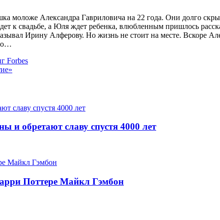
шка моложе Александра Гавриловича на 22 года. Они долго скры
идет к свадьбе, а Юля ждет ребенка, влюбленным пришлось расс
азывал Ирину Алферову. Но жизнь не стоит на месте. Вскоре Ал
ало…
г Forbes
тие»
ы и обретают славу спустя 4000 лет
Гарри Поттере Майкл Гэмбон