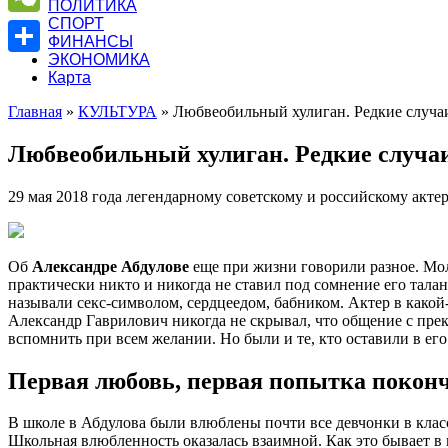
ПОЛИТИКА
СПОРТ
WeChat
ФИНАНСЫ
ЭКОНОМИКА
Отправить
Карта
Главная
»
КУЛЬТУРА
»
Любвеобильный хулиган. Редкие случа
Любвеобильный хулиган. Редкие случаи
29 мая 2018 года легендарному советскому и российскому актер
Об
Александре Абдулове
еще при жизни говорили разное. Мол,
практически никто и никогда не ставил под сомнение его тала
называли секс-символом, сердцеедом, бабником. Актер в какой
Александр Гаврилович никогда не скрывал, что общение с пр
вспомнить при всем желании. Но были и те, кто оставили в ег
Первая любовь, первая попытка поконч
В школе в Абдулова были влюблены почти все девчонки в клас
Школьная влюбленность оказалась взаимной. Как это бывает в 