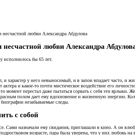
и несчастной любви Александра Абдулова
 несчастной любви Александра Абдулов
у исполнилось бы 65 лет.
 и характер у него невыносимый, и в запои впадает часто, и жив
нт актера и какое-то почти мистическое воздействие его личнос
-то момент перестал даже пытаться сорвать с себя эти ярлыки.
екрасным полом дает ему вдохновение и жизненную энергию. Ко
о биографии незабываемые следы.
ить с собой
се. Сами назначали ему свидания, приглашали в кино. А он вл
подростковом возрасте, пара была уверена, что у них любовь на