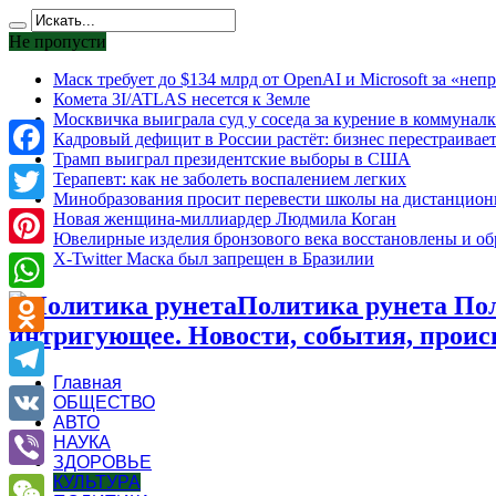
Не пропусти
Маск требует до $134 млрд от OpenAI и Microsoft за «н
Комета 3I/ATLAS несется к Земле
Москвичка выиграла суд у соседа за курение в коммуналк
Кадровый дефицит в России растёт: бизнес перестраивае
Трамп выиграл президентские выборы в США
Facebook
Терапевт: как не заболеть воспалением легких
Минобразования просит перевести школы на дистанцион
Twitter
Новая женщина-миллиардер Людмила Коган
Ювелирные изделия бронзового века восстановлены и обр
X-Twitter Маска был запрещен в Бразилии
Pinterest
Политика рунета Поли
WhatsApp
интригующее. Новости, события, проис
Odnoklassniki
Главная
Telegram
ОБЩЕСТВО
АВТО
VK
НАУКА
ЗДОРОВЬЕ
КУЛЬТУРА
Viber