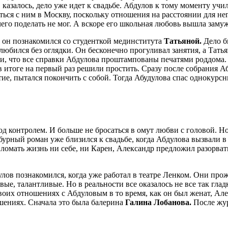
, казалось, дело уже идет к свадьбе. Абдулов к тому моменту у
ься с ним в Москву, поскольку отношения на расстоянии для нег
го поделать не мог. А вскоре его школьная любовь вышла замуж
е он познакомился со студенткой мединститута
Татьяной.
Дело бы
любился без оглядки. Он бесконечно прогуливал занятия, а Тать
или, что все справки Абдулова проштампованы печатями роддома
в итоге на первый раз решили простить. Сразу после собрания Аб
ие, пытался покончить с собой. Тогда Абудулова спас однокурсн
под контролем. И больше не бросаться в омут любви с головой. 
 бурный роман уже близился к свадьбе, когда Абдулова вызвали 
омать жизнь ни себе, ни Карен, Александр предложил разорват
лов познакомился, когда уже работал в театре Ленком. Они про
вые, талантливые. Но в реальности все оказалось не все так гл
 своих отношениях с Абдуловым в то время, как он был женат, А
шениях. Сначала это была балерина
Галина Лобанова.
После жу