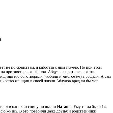
а
ет не по средствам, и работать с ним тяжело. Но при этом
ти на противоположный пол. Абдулова почти всю жизнь
 Женщины его боготворили, любили и многое ему прощали. А сам
личество женщин в своей жизни Абдулов вряд ли бы мог
юбился в одноклассницу по имени
Наташа
. Ему тогда было 14.
 всю жизнь. В это поверили даже друзья и родственники