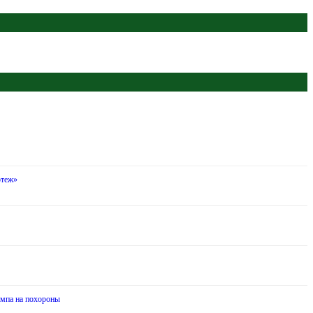
ртеж»
ампа на похороны