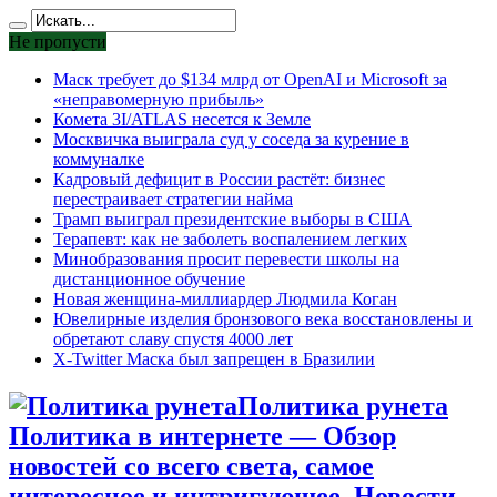
Не пропусти
Маск требует до $134 млрд от OpenAI и Microsoft за
«неправомерную прибыль»
Комета 3I/ATLAS несется к Земле
Москвичка выиграла суд у соседа за курение в
коммуналке
Кадровый дефицит в России растёт: бизнес
перестраивает стратегии найма
Трамп выиграл президентские выборы в США
Терапевт: как не заболеть воспалением легких
Минобразования просит перевести школы на
дистанционное обучение
Новая женщина-миллиардер Людмила Коган
Ювелирные изделия бронзового века восстановлены и
обретают славу спустя 4000 лет
X-Twitter Маска был запрещен в Бразилии
Политика рунета
Политика в интернете — Обзор
новостей со всего света, самое
интересное и интригующее. Новости,