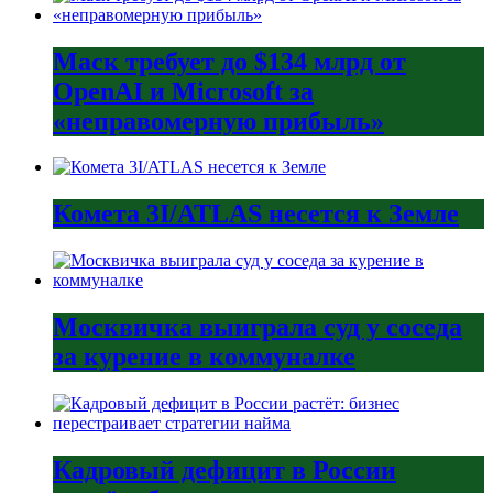
Маск требует до $134 млрд от
OpenAI и Microsoft за
«неправомерную прибыль»
Комета 3I/ATLAS несется к Земле
Москвичка выиграла суд у соседа
за курение в коммуналке
Кадровый дефицит в России