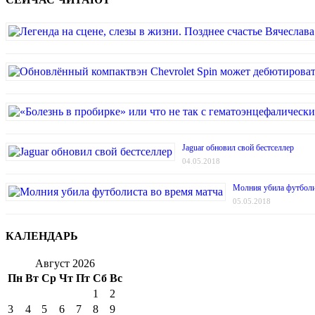
Jaguar обновил свой бестселлер
04.05.2018
Молния убила футболи
05.05.2018
КАЛЕНДАРЬ
Август 2026
Пн
Вт
Ср
Чт
Пт
Сб
Вс
1
2
3
4
5
6
7
8
9