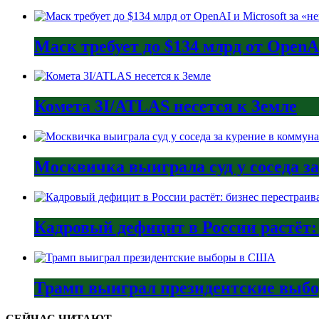
Маск требует до $134 млрд от Open
Комета 3I/ATLAS несется к Земле
Москвичка выиграла суд у соседа з
Кадровый дефицит в России растёт:
Трамп выиграл президентские вы
СЕЙЧАС ЧИТАЮТ