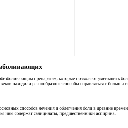
безболивающих
обезболивающим препаратам, которые позволяют уменьшить боль
еков находили разнообразные способы справляться с болью и ис
основных способов лечения и облегчения боли в древние времен
тья ивы содержат салицилаты, предшественники аспирина.