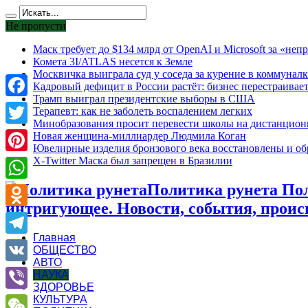
Не пропусти
Маск требует до $134 млрд от OpenAI и Microsoft за «н
Комета 3I/ATLAS несется к Земле
Москвичка выиграла суд у соседа за курение в коммуналк
Кадровый дефицит в России растёт: бизнес перестраивае
Трамп выиграл президентские выборы в США
Facebook
Терапевт: как не заболеть воспалением легких
Минобразования просит перевести школы на дистанцион
Twitter
Новая женщина-миллиардер Людмила Коган
Ювелирные изделия бронзового века восстановлены и обр
X-Twitter Маска был запрещен в Бразилии
Pinterest
Политика рунета Поли
WhatsApp
интригующее. Новости, события, проис
Odnoklassniki
Главная
Telegram
ОБЩЕСТВО
АВТО
VK
НАУКА
ЗДОРОВЬЕ
КУЛЬТУРА
Viber