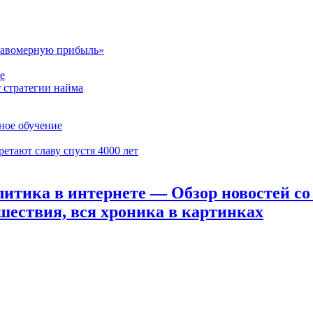
еправомерную прибыль»
е
т стратегии найма
ное обучение
етают славу спустя 4000 лет
тика в интернете — Обзор новостей со в
шествия, вся хроника в картинках