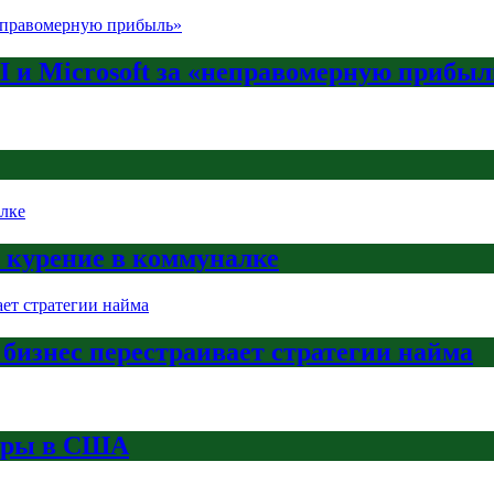
AI и Microsoft за «неправомерную прибыл
а курение в коммуналке
 бизнес перестраивает стратегии найма
боры в США