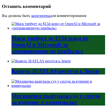
Оставить комментарий
Вы должны быть
залогинены
для комментирования
Маск требует до $134 млрд от
OpenAI и Microsoft за
«неправомерную прибыль»
Комета 3I/ATLAS несется к Земле
Москвичка выиграла суд у соседа
за курение в коммуналке