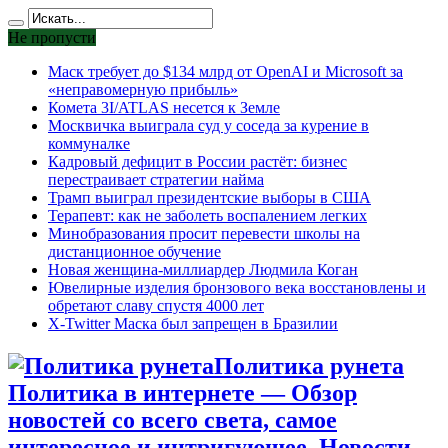
Не пропусти
Маск требует до $134 млрд от OpenAI и Microsoft за
«неправомерную прибыль»
Комета 3I/ATLAS несется к Земле
Москвичка выиграла суд у соседа за курение в
коммуналке
Кадровый дефицит в России растёт: бизнес
перестраивает стратегии найма
Трамп выиграл президентские выборы в США
Терапевт: как не заболеть воспалением легких
Минобразования просит перевести школы на
дистанционное обучение
Новая женщина-миллиардер Людмила Коган
Ювелирные изделия бронзового века восстановлены и
обретают славу спустя 4000 лет
X-Twitter Маска был запрещен в Бразилии
Политика рунета
Политика в интернете — Обзор
новостей со всего света, самое
интересное и интригующее. Новости,