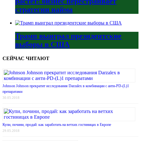
растёт: бизнес перестраивает
стратегии найма
Трамп выиграл президентские
выборы в США
СЕЙЧАС ЧИТАЮТ
Johnson Johnson прекратит исследования Darzalex в комбинации с анти-PD-(L)1
препаратами
30.05.2018
Купи, почини, продай: как заработать на ветхих гостиницах в Европе
29.05.2018