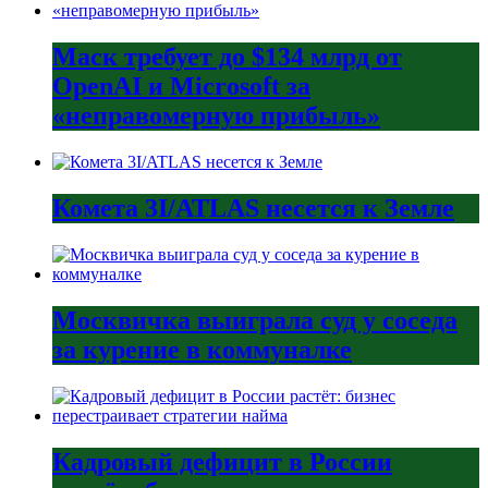
Маск требует до $134 млрд от
OpenAI и Microsoft за
«неправомерную прибыль»
Комета 3I/ATLAS несется к Земле
Москвичка выиграла суд у соседа
за курение в коммуналке
Кадровый дефицит в России