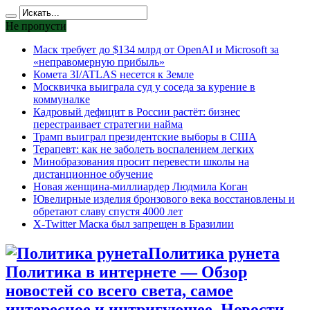
Не пропусти
Маск требует до $134 млрд от OpenAI и Microsoft за
«неправомерную прибыль»
Комета 3I/ATLAS несется к Земле
Москвичка выиграла суд у соседа за курение в
коммуналке
Кадровый дефицит в России растёт: бизнес
перестраивает стратегии найма
Трамп выиграл президентские выборы в США
Терапевт: как не заболеть воспалением легких
Минобразования просит перевести школы на
дистанционное обучение
Новая женщина-миллиардер Людмила Коган
Ювелирные изделия бронзового века восстановлены и
обретают славу спустя 4000 лет
X-Twitter Маска был запрещен в Бразилии
Политика рунета
Политика в интернете — Обзор
новостей со всего света, самое
интересное и интригующее. Новости,