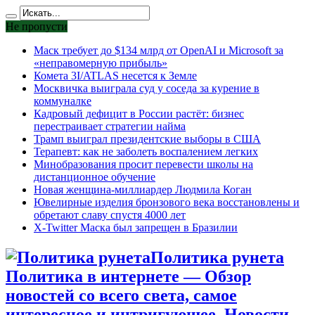
Не пропусти
Маск требует до $134 млрд от OpenAI и Microsoft за
«неправомерную прибыль»
Комета 3I/ATLAS несется к Земле
Москвичка выиграла суд у соседа за курение в
коммуналке
Кадровый дефицит в России растёт: бизнес
перестраивает стратегии найма
Трамп выиграл президентские выборы в США
Терапевт: как не заболеть воспалением легких
Минобразования просит перевести школы на
дистанционное обучение
Новая женщина-миллиардер Людмила Коган
Ювелирные изделия бронзового века восстановлены и
обретают славу спустя 4000 лет
X-Twitter Маска был запрещен в Бразилии
Политика рунета
Политика в интернете — Обзор
новостей со всего света, самое
интересное и интригующее. Новости,