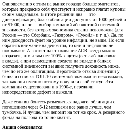
Одновременно с этим на рынке гораздо больше эмитентов,
которые прекрасно себя чувствуют и исправно платят купоны
своим владельцам. В итоге решений два — это
диверсификация, благо облигации доступны от 1000 рублей и
от $1000, плюс — выбор компаний абсолютной системной
значимости, без которых экономика страны невозможна (для
России — это Сбербанк, «Газпром», «Лукойл» и т. д.). Да, по
ним доходность будет на уровне инфляции, не выше. Но если
обратить внимание на депозиты, то они и инфляцию не
покрывают. А в ответ на страхование АСВ всегда можно
возразить, что и там нет 100% защиты (есть забалансовые
вклады), а при размещении средств на вкладе в банках
системной значимости вы явно получите доходность ниже,
чем по его же облигациям. Вероятность отзыва лицензии у
банка из списка ТОП-10 системной значимости невозможна,
так как они именно поэтому получили свой статус. Эти
компании существовали и в 1990-е, пережили
непосредственно дефолт и выжили.
Даже если вы боитесь размещаться надолго, облигации с
погашением через 6-12 месяцами все равно лучше, чем
тумбочка. И лучше, чем депозит на тот же срок. А резервного
фонда на полгода-то точно хватит.
Акции обесценятся