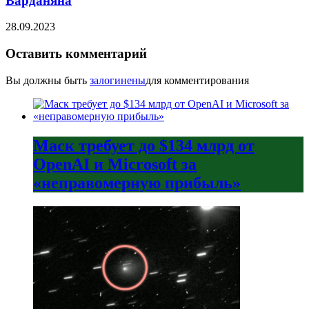
Варданяна
28.09.2023
Оставить комментарий
Вы должны быть
залогинены
для комментирования
Маск требует до $134 млрд от
OpenAI и Microsoft за
«неправомерную прибыль»