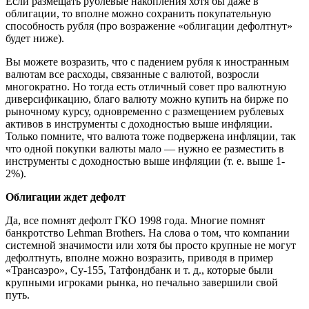
Если размещать рублевые накопления хотя бы даже в
облигации, то вполне можно сохранить покупательную
способность рубля (про возражение «облигации дефолтнут»
будет ниже).
Вы можете возразить, что с падением рубля к иностранным
валютам все расходы, связанные с валютой, возросли
многократно. Но тогда есть отличный совет про валютную
диверсификацию, благо валюту можно купить на бирже по
рыночному курсу, одновременно с размещением рублевых
активов в инструменты с доходностью выше инфляции.
Только помните, что валюта тоже подвержена инфляции, так
что одной покупки валюты мало — нужно ее разместить в
инструменты с доходностью выше инфляции (т. е. выше 1-
2%).
Облигации ждет дефолт
Да, все помнят дефолт ГКО 1998 года. Многие помнят
банкротство Lehman Brothers. На слова о том, что компании
системной значимости или хотя бы просто крупные не могут
дефолтнуть, вполне можно возразить, приводя в пример
«Трансаэро», Су-155, Татфондбанк и т. д., которые были
крупными игроками рынка, но печально завершили свой
путь.