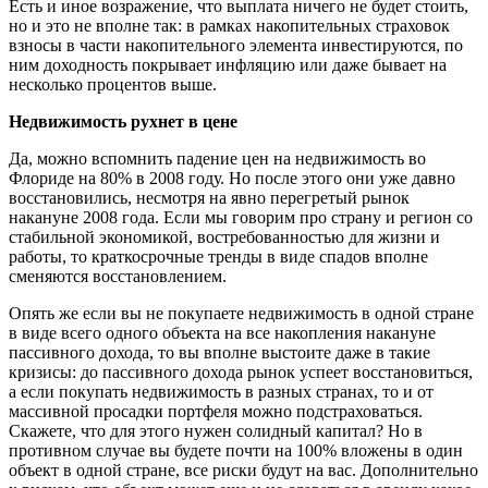
Есть и иное возражение, что выплата ничего не будет стоить,
но и это не вполне так: в рамках накопительных страховок
взносы в части накопительного элемента инвестируются, по
ним доходность покрывает инфляцию или даже бывает на
несколько процентов выше.
Недвижимость рухнет в цене
Да, можно вспомнить падение цен на недвижимость во
Флориде на 80% в 2008 году. Но после этого они уже давно
восстановились, несмотря на явно перегретый рынок
накануне 2008 года. Если мы говорим про страну и регион со
стабильной экономикой, востребованностью для жизни и
работы, то краткосрочные тренды в виде спадов вполне
сменяются восстановлением.
Опять же если вы не покупаете недвижимость в одной стране
в виде всего одного объекта на все накопления накануне
пассивного дохода, то вы вполне выстоите даже в такие
кризисы: до пассивного дохода рынок успеет восстановиться,
а если покупать недвижимость в разных странах, то и от
массивной просадки портфеля можно подстраховаться.
Скажете, что для этого нужен солидный капитал? Но в
противном случае вы будете почти на 100% вложены в один
объект в одной стране, все риски будут на вас. Дополнительно