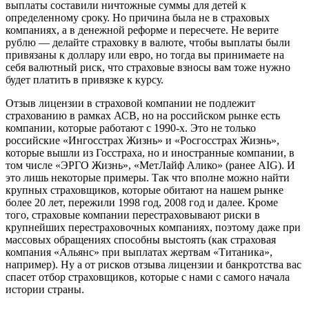
выплаты составили ничтожные суммы для детей к
определенному сроку. Но причина была не в страховых
компаниях, а в денежной реформе и пересчете. Не верите
рублю — делайте страховку в валюте, чтобы выплаты были
привязаны к доллару или евро, но тогда вы принимаете на
себя валютный риск, что страховые взносы вам тоже нужно
будет платить в привязке к курсу.
Отзыв лицензии в страховой компании не подлежит
страхованию в рамках АСВ, но на российском рынке есть
компании, которые работают с 1990-х. Это не только
российские «Ингосстрах Жизнь» и «Росгосстрах Жизнь»,
которые вышли из Госстраха, но и иностранные компании, в
том числе «ЭРГО Жизнь», «МетЛайф Алико» (ранее AIG). И
это лишь некоторые примеры. Так что вполне можно найти
крупных страховщиков, которые обитают на нашем рынке
более 20 лет, пережили 1998 год, 2008 год и далее. Кроме
того, страховые компании перестраховывают риски в
крупнейших перестраховочных компаниях, поэтому даже при
массовых обращениях способны выстоять (как страховая
компания «Альянс» при выплатах жертвам «Титаника»,
например). Ну а от рисков отзыва лицензии и банкротства вас
спасет отбор страховщиков, которые с нами с самого начала
истории страны.