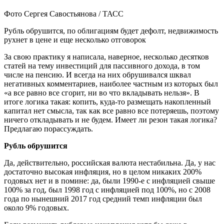
Фото Сергея Савостьянова / ТАСС
Рубль обрушится, по облигациям будет дефолт, недвижимость
рухнет в цене и еще несколько отговорок
За свою практику я написала, наверное, несколько десятков
статей на тему инвестиций для пассивного дохода, в том
числе на пенсию. И всегда на них обрушивался шквал
негативных комментариев, наиболее частным из которых был
«а все равно все сгорит, ни во что вкладывать нельзя». В
итоге логика такая: копить, куда-то размещать накопленный
капитал нет смысла, так как все равно все потеряешь, поэтому
ничего откладывать и не будем. Имеет ли резон такая логика?
Предлагаю порассуждать.
Рубль обрушится
Да, действительно, российская валюта нестабильна. Да, у нас
достаточно высокая инфляция, но в целом никаких 200%
годовых нет и в помине: да, были 1990-е с инфляцией свыше
100% за год, был 1998 год с инфляцией под 100%, но с 2008
года по нынешний 2017 год средний темп инфляции был
около 9% годовых.