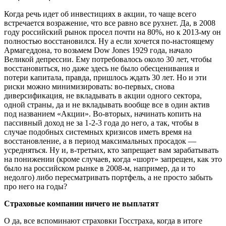
Когда речь идет об инвестициях в акции, то чаще всего
встречается возражение, что все равно все рухнет. Да, в 2008
году российский рынок просел почти на 80%, но к 2013-му он
полностью восстановился. Ну а если хочется по-настоящему
Армагеддона, то возьмем Dow Jones 1929 года, начало
Великой депрессии. Ему потребовалось около 30 лет, чтобы
восстановиться, но даже здесь не было обесценивания и
потери капитала, правда, пришлось ждать 30 лет. Но и эти
риски можно минимизировать: во-первых, снова
диверсификация, не вкладывать в акции одного сектора,
одной страны, да и не вкладывать вообще все в один актив
под названием «Акции». Во-вторых, начинать копить на
пассивный доход не за 1-2-3 года до него, а так, чтобы в
случае подобных системных кризисов иметь время на
восстановление, а в период максимальных просадок —
усредняться. Ну и, в-третьих, кто запрещает вам зарабатывать
на понижении (кроме случаев, когда «шорт» запрещен, как это
было на российском рынке в 2008-м, например, да и то
недолго) либо пересматривать портфель, а не просто забыть
про него на годы?
Страховые компании ничего не выплатят
О да, все вспоминают страховки Госстраха, когда в итоге