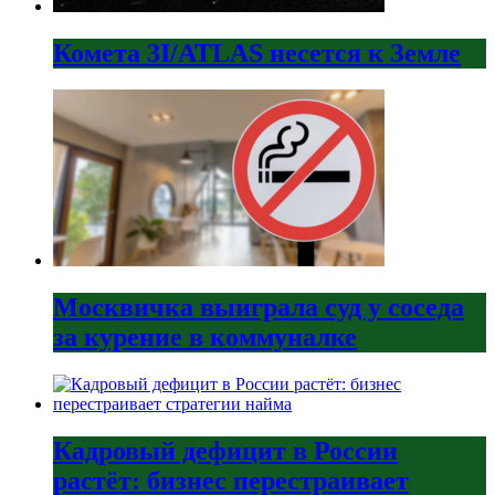
Комета 3I/ATLAS несется к Земле
Москвичка выиграла суд у соседа
за курение в коммуналке
Кадровый дефицит в России
растёт: бизнес перестраивает