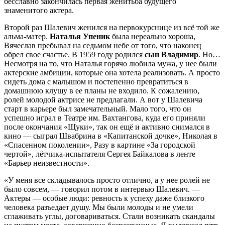
бесславно закончилась первая женитьба будущего
знаменитого актера.
Второй раз Шалевич женился на первокурснице из всё той же
альма-матер.
Наталья Упеник
была нереально хороша,
Вячеслав пребывал на седьмом небе от того, что наконец
обрел свое счастье. В 1959 году родился
сын Владимир
. Но…
Несмотря на то, что Наталья горячо любила мужа, у нее были
актерские амбиции, которые она хотела реализовать. А просто
сидеть дома с малышом и постепенно превратиться в
домашнюю клушу в ее планы не входило. К сожалению,
ролей молодой актрисе не предлагали. А вот у Шалевича
старт в карьере был замечательный. Мало того, что он
успешно играл в Театре им. Вахтангова, куда его приняли
после окончания «Щуки», так он ещё и активно снимался в
кино — сыграл Швабрина в «Капитанской дочке», Николая в
«Спасенном поколении», Разу в картине «За городской
чертой», лётчика-испытателя Сергея Байкалова в ленте
«Барьер неизвестности».
«У меня все складывалось просто отлично, а у нее ролей не
было совсем, — говорил потом в интервью Шалевич. —
Актеры — особые люди: ревность к успеху даже близкого
человека разъедает душу. Мы были молоды и не умели
сглаживать углы, договариваться. Стали возникать скандалы