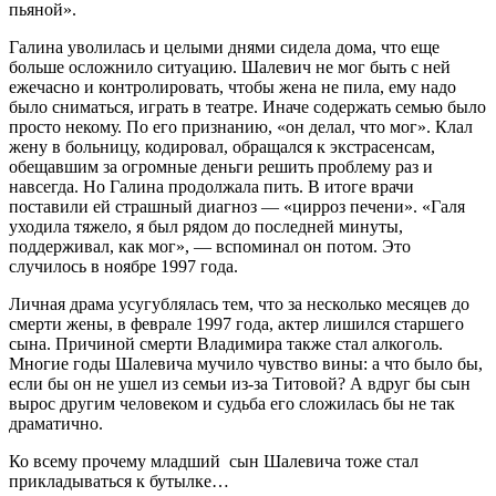
пьяной».
Галина уволилась и целыми днями сидела дома, что еще
больше осложнило ситуацию. Шалевич не мог быть с ней
ежечасно и контролировать, чтобы жена не пила, ему надо
было сниматься, играть в театре. Иначе содержать семью было
просто некому. По его признанию, «он делал, что мог». Клал
жену в больницу, кодировал, обращался к экстрасенсам,
обещавшим за огромные деньги решить проблему раз и
навсегда. Но Галина продолжала пить. В итоге врачи
поставили ей страшный диагноз — «цирроз печени». «Галя
уходила тяжело, я был рядом до последней минуты,
поддерживал, как мог», — вспоминал он потом. Это
случилось в ноябре 1997 года.
Личная драма усугублялась тем, что за несколько месяцев до
смерти жены, в феврале 1997 года, актер лишился старшего
сына. Причиной смерти Владимира также стал алкоголь.
Многие годы Шалевича мучило чувство вины: а что было бы,
если бы он не ушел из семьи из-за Титовой? А вдруг бы сын
вырос другим человеком и судьба его сложилась бы не так
драматично.
Ко всему прочему младший сын Шалевича тоже стал
прикладываться к бутылке…