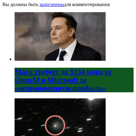
Вы должны быть
залогинены
для комментирования
Маск требует до $134 млрд от
OpenAI и Microsoft за
«неправомерную прибыль»