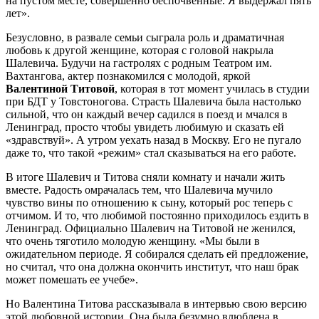
на пустом месте, совершенно беспочвенные. Я выдержал пять
лет».
Безусловно, в развале семьи сыграла роль и драматичная
любовь к другой женщине, которая с головой накрыла
Шалевича. Будучи на гастролях с родным Театром им.
Вахтангова, актер познакомился с молодой, яркой
Валентиной Титовой
, которая в тот момент училась в студии
при БДТ у Товстоногова. Страсть Шалевича была настолько
сильной, что он каждый вечер садился в поезд и мчался в
Ленинград, просто чтобы увидеть любимую и сказать ей
«здравствуй». А утром уехать назад в Москву. Его не пугало
даже то, что такой «режим» стал сказываться на его работе.
В итоге Шалевич и Титова сняли комнату и начали жить
вместе. Радость омрачалась тем, что Шалевича мучило
чувство вины по отношению к сыну, который рос теперь с
отчимом. И то, что любимой постоянно приходилось ездить в
Ленинград. Официально Шалевич на Титовой не женился,
что очень тяготило молодую женщину. «Мы были в
ожидательном периоде. Я собирался сделать ей предложение,
но считал, что она должна окончить институт, что наш брак
может помешать ее учебе».
Но Валентина Титова рассказывала в интервью свою версию
этой любовной истории. Она была безумно влюблена в