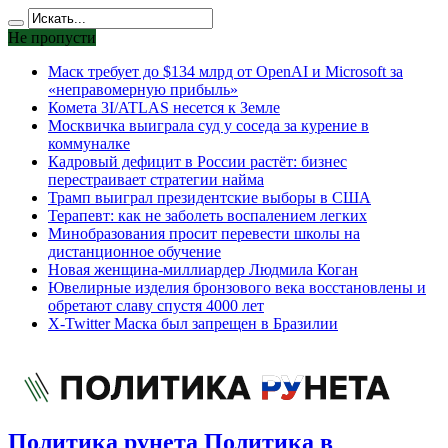
Не пропусти
Маск требует до $134 млрд от OpenAI и Microsoft за
«неправомерную прибыль»
Комета 3I/ATLAS несется к Земле
Москвичка выиграла суд у соседа за курение в
коммуналке
Кадровый дефицит в России растёт: бизнес
перестраивает стратегии найма
Трамп выиграл президентские выборы в США
Терапевт: как не заболеть воспалением легких
Минобразования просит перевести школы на
дистанционное обучение
Новая женщина-миллиардер Людмила Коган
Ювелирные изделия бронзового века восстановлены и
обретают славу спустя 4000 лет
X-Twitter Маска был запрещен в Бразилии
Политика рунета Политика в