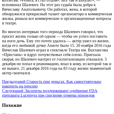
коллегам: «Ребята, я стал отцом». Все так и ахнули!», —
вспоминал Шалевич. На этот раз судьба была добра к
Вячеславу Анатольевичу. Он работал, жена, в которой
обнаружился прекрасный талант организатора и коммерческая
жилка, решала все коммерческие и организационные вопросы
в театре.
Во многих интервью того периода Шалевич говорил, что
просит жизнь только об одном — чтобы он успел поставить
на ноги дочь. Ему это почти удалось — актер ушел из жизни,
когда его любимой дочке Анюте было 15. 20 ноября 2016 года
Вячеслав Шалевич играл в спектакле Театра им. Вахтангова
«Пристань» и вдруг почувствовал себя плохо. Приехала
скорая, но Шалевич наотрез от госпитализации отказался. 3
декабря он попал в реанимацию, впал в кому, из которой так и
не вышел. 21 декабря 2016 года на 83 году жизни знаменитый
актер скончался.
Предыдущий
Старость при деньгах. Как самостоятельно
накопить на пенсию
Следующий
Эксперты поддерживают одобрение FDA
препарата Lucemyra при синдроме отмены опиоидов
Похожие