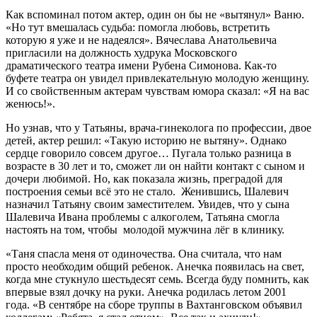
Как вспоминал потом актер, один он бы не «вытянул» Ваню.
«Но тут вмешалась судьба: помогла любовь, встретить
которую я уже и не надеялся». Вячеслава Анатольевича
пригласили на должность худрука Московского
драматического театра имени Рубена Симонова. Как-то
буфете театра он увидел привлекательную молодую женщину.
И со свойственным актерам чувствам юмора сказал: «Я на вас
женюсь!».
Но узнав, что у Татьяны, врача-гинеколога по профессии, двое
детей, актер решил: «Такую историю не вытяну». Однако
сердце говорило совсем другое… Пугала только разница в
возрасте в 30 лет и то, сможет ли он найти контакт с сыном и
дочери любимой. Но, как показала жизнь, преградой для
построения семьи всё это не стало. Женившись, Шалевич
назначил Татьяну своим заместителем. Увидев, что у сына
Шалевича Ивана проблемы с алкоголем, Татьяна смогла
настоять на том, чтобы молодой мужчина лёг в клинику.
«Таня спасла меня от одиночества. Она считала, что нам
просто необходим общий ребенок. Анечка появилась на свет,
когда мне стукнуло шестьдесят семь. Всегда буду помнить, как
впервые взял дочку на руки. Анечка родилась летом 2001
года. «В сентябре на сборе труппы в Вахтанговском объявил