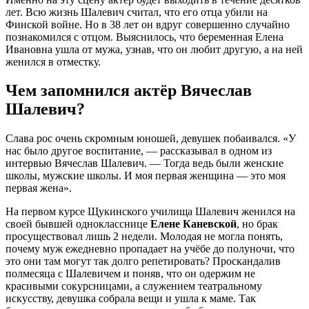
лет. Всю жизнь Шалевич считал, что его отца убили на
Финской войне. Но в 38 лет он вдруг совершенно случайно
познакомился с отцом. Выяснилось, что беременная Елена
Ивановна ушла от мужа, узнав, что он любит другую, а на ней
женился в отместку.
Чем запомнился актёр Вячеслав
Шалевич?
Слава рос очень скромным юношей, девушек побаивался. «У
нас было другое воспитание, — рассказывал в одном из
интервью Вячеслав Шалевич. — Тогда ведь были женские
школы, мужские школы. И моя первая женщина — это моя
первая жена».
На первом курсе Щукинского училища Шалевич женился на
своей бывшей однокласснице
Елене Каневской
, но брак
просуществовал лишь 2 недели. Молодая не могла понять,
почему муж ежедневно пропадает на учёбе до полуночи, что
это они там могут так долго репетировать? Проскандалив
полмесяца с Шалевичем и поняв, что он одержим не
красивыми сокурсницами, а служением театральному
искусству, девушка собрала вещи и ушла к маме. Так