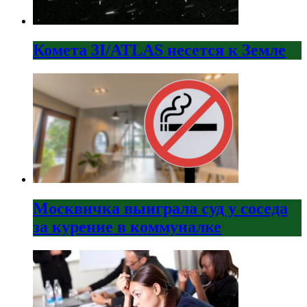
Комета 3I/ATLAS несется к Земле
Москвичка выиграла суд у соседа
за курение в коммуналке