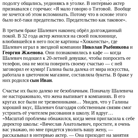
подолгу общались, уединяясь в уголке. В интервью актер
признавался с горечью: «Я мало говорю о Титовой. Вообще
не хочется об этом вспоминать. Потому что в основе этого
было всё-таки предательство. Предательство как таковое».
В третьем браке Шалевич наконец обрёл долгожданный
покой. В 32 года актер женился на своей поклоннице,
влюбившейся в него после картины «Хоккеисты», где
Шалевич играл в звездной компании
Николая Рыбникова
и
Георгия Жженова
. Они познакомились в кафе — когда
Шалевич подошел к 20-летней девушке, чтобы попросить ее
телефон, она не могла поверить своему счастью — с ней
заговорил ее кумир! Галина была далека от мира искусства,
работала в цветочном магазине, составляла букеты. В браке у
них родился
сын Иван
.
Счастье их было далеко не безоблачным. Поначалу Шалевича
не настораживало, что жена выпивает в компаниях. В его
кругах все были не трезвенниками… Увидев, что у Галины
хороший вкус, Шалевич благодаря собственным связям смог
устроить её учителем рисования в школу. И вдруг…
«Масштаб проблемы обнажился, когда меня пригласила к себе
директор школы: «Вячеслав Анатольевич, простите, я очень
вас уважаю, но мне придется уволить вашу жену, —
рассказывал в интервью актер. — Она приходит на занятия