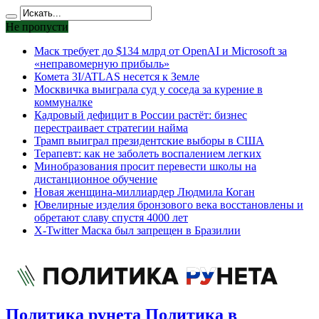
Не пропусти
Маск требует до $134 млрд от OpenAI и Microsoft за
«неправомерную прибыль»
Комета 3I/ATLAS несется к Земле
Москвичка выиграла суд у соседа за курение в
коммуналке
Кадровый дефицит в России растёт: бизнес
перестраивает стратегии найма
Трамп выиграл президентские выборы в США
Терапевт: как не заболеть воспалением легких
Минобразования просит перевести школы на
дистанционное обучение
Новая женщина-миллиардер Людмила Коган
Ювелирные изделия бронзового века восстановлены и
обретают славу спустя 4000 лет
X-Twitter Маска был запрещен в Бразилии
Политика рунета Политика в