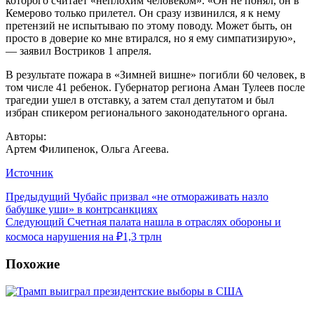
которого считает «неплохим человеком». «Он не понял, он в
Кемерово только прилетел. Он сразу извинился, я к нему
претензий не испытываю по этому поводу. Может быть, он
просто в доверие ко мне втирался, но я ему симпатизирую»,
— заявил Востриков 1 апреля.
В результате пожара в «Зимней вишне» погибли 60 человек, в
том числе 41 ребенок. Губернатор региона Аман Тулеев после
трагедии ушел в отставку, а затем стал депутатом и был
избран спикером регионального законодательного органа.
Авторы:
Артем Филипенок, Ольга Агеева.
Источник
Предыдущий
Чубайс призвал «не отмораживать назло
бабушке уши» в контрсанкциях
Следующий
Счетная палата нашла в отраслях обороны и
космоса нарушения на ₽1,3 трлн
Похожие