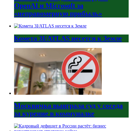
OpenAI и Microsoft за
«неправомерную прибыль»
Комета 3I/ATLAS несется к Земле
Москвичка выиграла суд у соседа
за курение в коммуналке