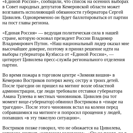
«Единой России», сообщили, что список на осенних выборах
в Совет народных депутатов Кемеровской области может
возглавить исполняющий обязанности губернатора Сергей
Цивилев. Одновременно он будет баллотироваться от партии
на пост главы региона.
«Единая Россия» — ведущая политическая сила в нашей
стране, которую основал президент России Владимир
Владимирович Путин. «Наш национальный лидер оказал мне
высочайшее доверие, поэтому я принял решение идти на
выборы губернатора Кузбасса от «Единой России», —
цитирует Цивилева пресс-служба регионального отделения
партии.
Во время пожара в торговом центре «Зимняя вишня» в
Кемерово Востриков потерял жену, сестру и троих детей.
После трагедии он пришел на митинг возле областной
администрации, где люди требовали отставки губернатора
Амана Тулеева и местных чиновников. Цивилев (на тот
момент вице-губернатор) обвинил Вострикова в «пиаре на
трагедии». После этого чиновник встал на колени перед
собравшимися на митинге и попросил прощения у людей,
попавших «в эту тяжелую ситуацию».
Востриков позже говорил, что не обижается на Цивилева,